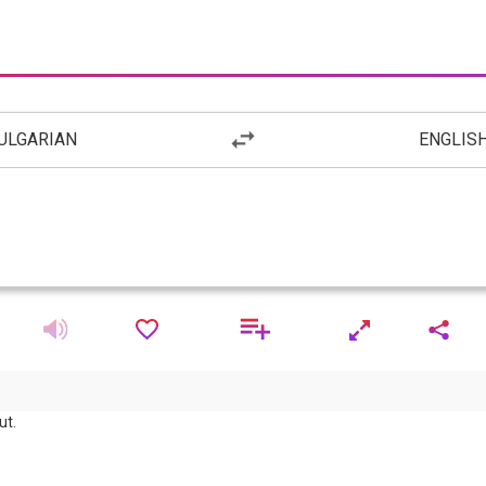
ULGARIAN
ENGLIS
ut.