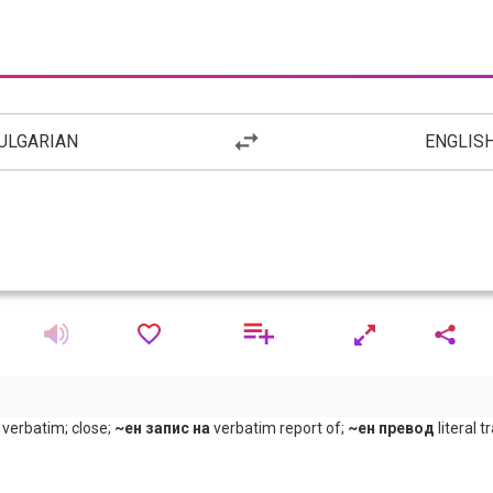
ULGARIAN
ENGLIS
, verbatim; close;
~ен запис на
verbatim report of;
~ен превод
literal t