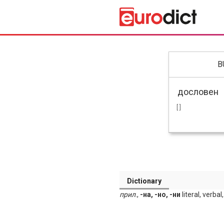
B
[ ]
Dictionary
прил
.,
-на, -но, -ни
literal, verbal