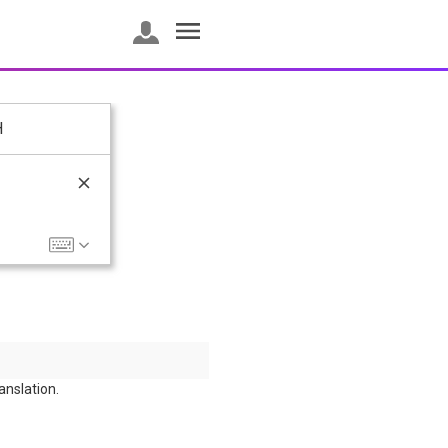
H
ranslation.