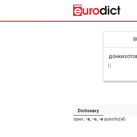
B
[ ]
Dictionary
прил
.,
-а, -о, -и
quixotic(al).