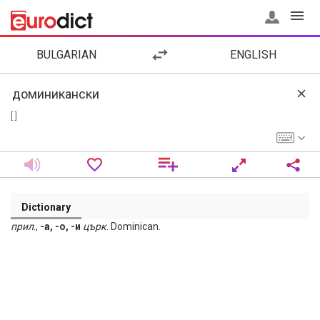
BULGARIAN
ENGLISH
[ ]
Dictionary
прил
.,
-а, -о, -и
църк
. Dominican.