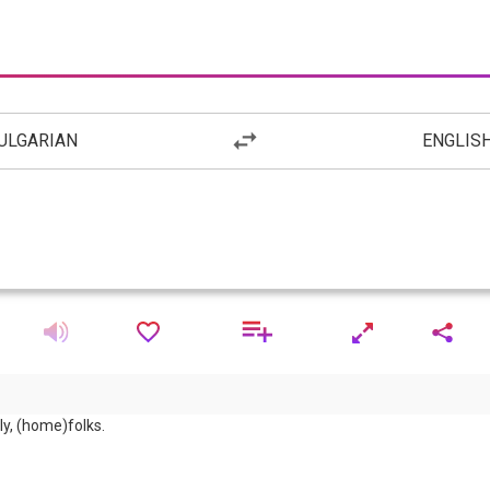
ULGARIAN
ENGLIS
y, (home)folks.