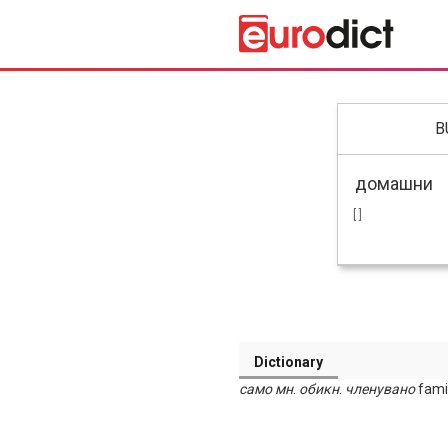
B
[ ]
Dictionary
само мн
.
обикн
.
членувано
famil