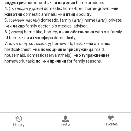
индустрия
home-craft;
~ни изделия
home produce;
4.
(
отгледан
у
дома
) domestic; home-bred; home-grown;
~ни
животни
domestic animals;
~ни птици
poultry;
5.
(
семеен
,
частен
) domestic, family (
attr
.), home (
attr
.), private;
~ен лекар
family doctor, o.’s medical adviser;
6.
(
уютен
) home-like, homey;
в ~на обстановка
with o.’s family,
at home;
~на атмосфера
domesticity;
7.
като същ
.
ср
.,
само ед
. homework, task; •
~на аптечка
medical-chest;
~на помощница/прислужница
maid,
housemaid, domestic (servant/help);
~но (упражнение)
homework, task;
по ~ни причини
for family reasons.
0
Favorites
History
Profile