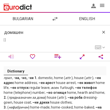
BULGARIAN
ENGLISH
[ ]
Dictionary
прил
.,
-на, -но, -ни 1.
domestic, home (
attr
.), house (
attr
.);
~ен
адрес
home address;
~ен арест
house arrest;
~ен живот
home
life;
~ен отпуск
regular leave;
воен
. furlough;
~ен телефон
home (telephone) number;
~но огнище
home, hearth and home;
2.
(
предназначен
за
дома
) house (
attr
.);
~на роба
dressing-
gown, house coat;
~ни дрехи
house clothes;
3.
(
нефабричен
) home-made; home-cooked; home-baked;
~на