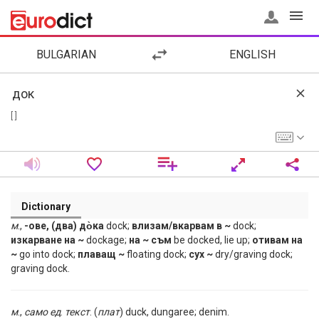
BULGARIAN
ENGLISH
[ ]
Dictionary
м
.,
-ове, (два) до̀ка
dock;
влизам/вкарвам в ~
dock;
изкарване на ~
dockage;
на ~ съм
be docked, lie up;
отивам на
~
go into dock;
плаващ ~
floating dock;
сух ~
dry/graving dock;
graving dock.
м
.,
само
ед
.
текст
. (
плат
) duck, dungaree; denim.