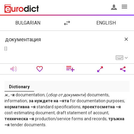
BULGARIAN
ENGLISH
[ ]
Dictionary
ж
.,
-и
documentation; (
сбор
от
документи
) documents,
information;
за нуждите на ~ята
for documentation purposes;
нормативна ~я
standard specifications;
проектосметна ~я
cost-estimating document; draft statement of account;
техническа ~я
production/service forms and records;
тръжна
~я
tender documents.