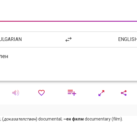
ULGARIAN
ENGLIS
 (
доказателствен
) documental;
~ен филм
documentary (film).