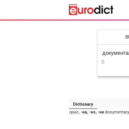
B
[ ]
Dictionary
прил
.,
-на, -но, -ни
documentary;