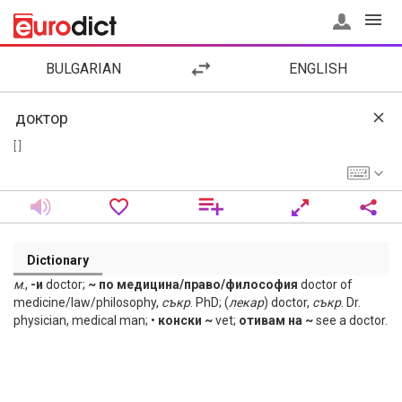
BULGARIAN
ENGLISH
[ ]
Dictionary
м
.,
-и
doctor;
~ по медицина/право/философия
doctor of
medicine/law/philosophy,
съкр
. PhD; (
лекар
) doctor,
съкр
. Dr.
physician, medical man; •
конски ~
vet;
отивам на ~
see a doctor.