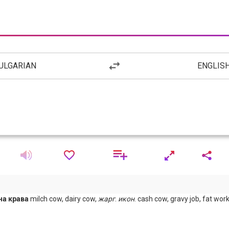
ULGARIAN
ENGLIS
на крава
milch cow, dairy cow,
жарг
.
икон
. cash cow, gravy job, fat work