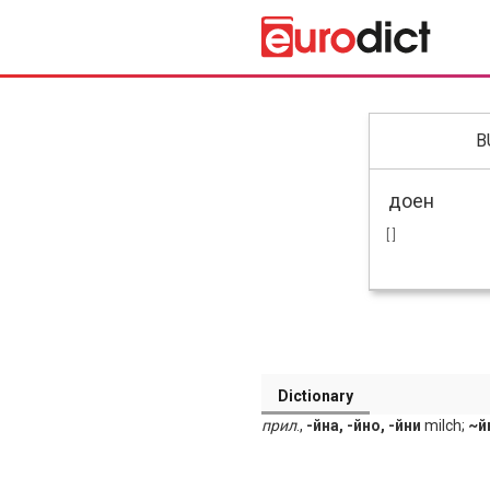
B
[ ]
Dictionary
прил
.,
-йна, -йно, -йни
milch;
~й