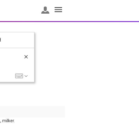
H
, milker.