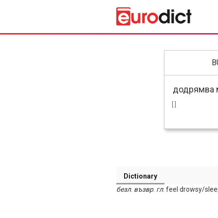
B
[ ]
Dictionary
безл
.
възвр
.
гл
. feel drowsy/slee