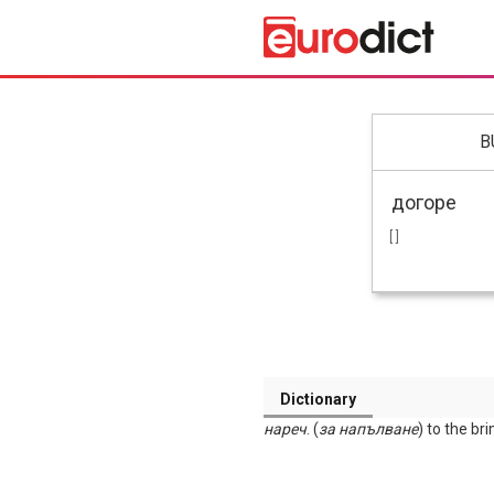
B
[ ]
Dictionary
нареч
. (
за
напълване
) to the bri