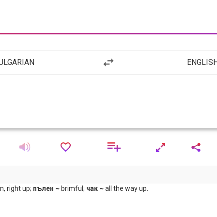
ULGARIAN
ENGLIS
m, right up;
пълен ~
brimful;
чак ~
all the way up.