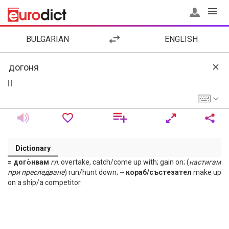
BULGARIAN
ENGLISH
[ ]
Dictionary
= дого̀нвам
гл
. overtake, catch/come up with; gain on; (
настигам
при
преследване
) run/hunt down;
~ кораб/състезател
make up
on a ship/a competitor.