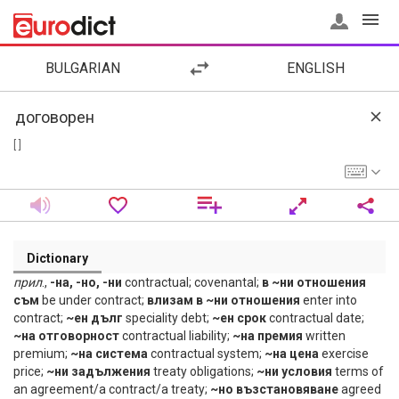
BULGARIAN
ENGLISH
[ ]
Dictionary
прил
.,
-на, -но, -ни
contractual; covenantal;
в ~ни отношения
съм
be under contract;
влизам в ~ни отношения
enter into
contract;
~ен дълг
speciality debt;
~ен срок
contractual date;
~на отговорност
contractual liability;
~на премия
written
premium;
~на система
contractual system;
~нa цена
exercise
price;
~ни задължения
treaty obligations;
~ни условия
terms of
an agreement/a contract/a treaty;
~но възстановяване
agreed