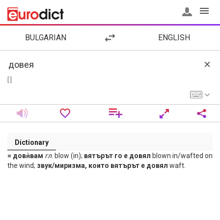
BULGARIAN
ENGLISH
[ ]
Dictionary
= довя̀вам
гл
. blow (in);
вятърът го е довял
blown in/wafted on
the wind;
звук/миризма, които вятърът е довял
waft.