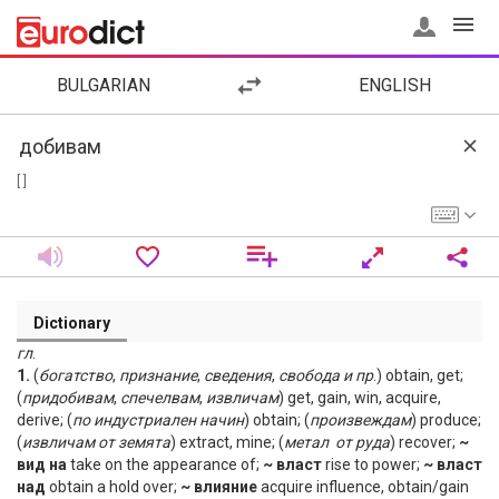
BULGARIAN
ENGLISH
[ ]
Dictionary
гл
.
1.
(
богатство
,
признание
,
сведения
,
свобода
и
пр
.) obtain, get;
(
придобивам
,
спечелвам
,
извличам
) get, gain, win, acquire,
derive; (
по
индустриален
начин
) obtain; (
произвеждам
) produce;
(
извличам
от
земята
) extract, mine; (
метал
­
от
руда
) recover;
~
вид на
take on the appearance of;
~ власт
rise to power;
~ власт
над
obtain a hold over;
~ влияние
acquire influence, obtain/gain