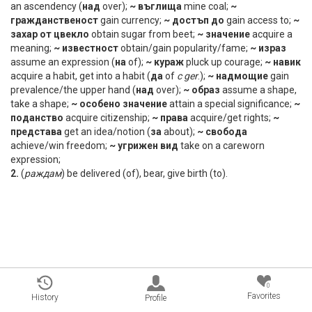
an ascendency (
над
over);
~ въглища
mine coal;
~
гражданственост
gain currency;
~ достъп до
gain access to;
~
захар от цвекло
obtain sugar from beet;
~ значение
acquire a
meaning;
~ известност
obtain/gain popularity/fame;
~ израз
assume an expression (
на
of);
~ кураж
pluck up courage;
~ навик
acquire a habit, get into a habit (
да
of
с
ger
.);
~ надмощие
gain
prevalence/the upper hand (
над
over);
~ образ
assume a shape,
take a shape;
~ особено значение
attain a special significance;
~
поданство
acquire citizenship;
~ права
acquire/get rights;
~
представа
get an idea/notion (
за
about);
~ свобода
achieve/win freedom;
~ угрижен вид
take on a careworn
expression;
2.
(
раждам
) be delivered (of), bear, give birth (to).
0
Favorites
History
Profile