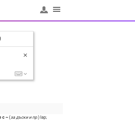
H
 с ~
(
за
дъски
и
пр
.) lap;