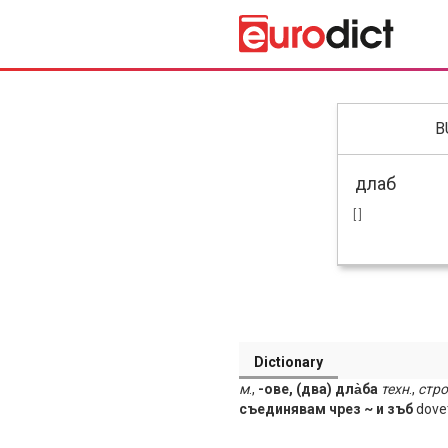
B
[ ]
Dictionary
м
.,
-ове, (два) дла̀ба
техн
.,
стро
съединявам чрез ~ и зъб
dovet