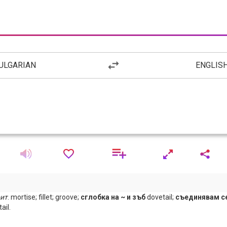
ULGARIAN
ENGLIS
ит
. mortise; fillet; groove;
сглобка на ~ и зъб
dovetail;
съединявам се
ail.