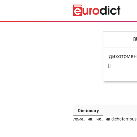
B
[ ]
Dictionary
прил
.,
-на, -но, -ни
dichotomous