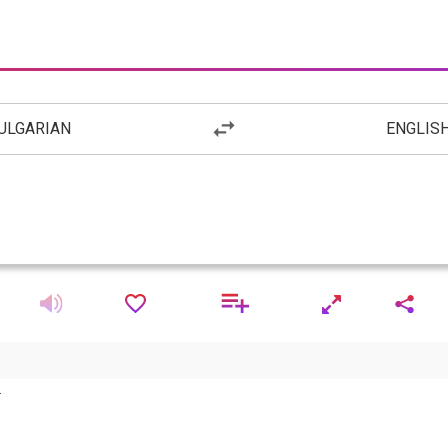
ULGARIAN
ENGLIS
.