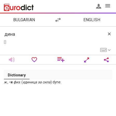
BULGARIAN
ENGLISH
[ ]
Dictionary
ж
.,
-и
физ
. (
единица
за
сила
) dyne.