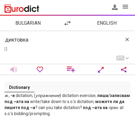
BULGARIAN
ENGLISH
[ ]
Dictionary
ж
.,
-и
dictation; (
упражнение
) dictation exercise;
пиша/записвам
под ~ата на
write/take down to s.o.’s dictation;
можете ли да
пишете под ~а
? can you take dictation?
под ~ата на
прен
. at
s.o.’s bidding/prompting.