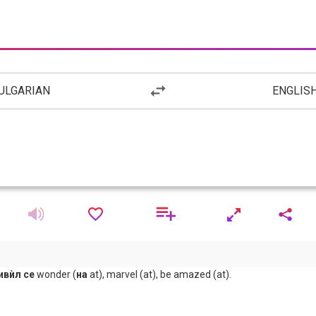
ULGARIAN
ENGLIS
ивѝл се
wonder (
на
at), marvel (at), be amazed (at).