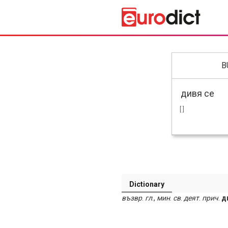
B
[ ]
Dictionary
възвр
.
гл
.,
мин
.
св
.
деят
.
прич
.
д