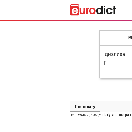
B
[ ]
Dictionary
ж
.,
само
ед
.
мед
. dialysis;
апарат