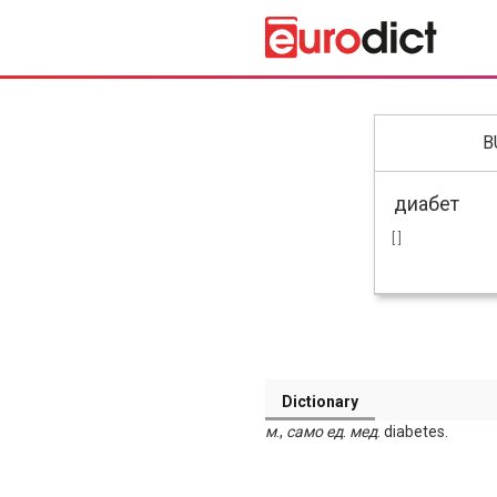
B
[ ]
Dictionary
м
.,
само
ед
.
мед
. diabetes.