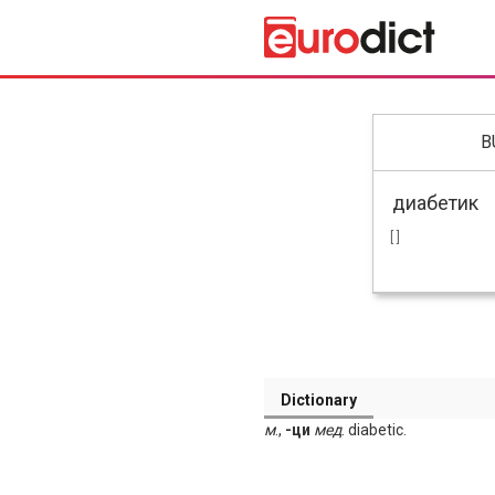
B
[ ]
Dictionary
м
.,
-ци
мед
. diabetic.