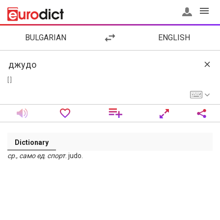
BULGARIAN
ENGLISH
[ ]
Dictionary
ср
.,
само ед
.
спорт
. judo.