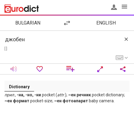
BULGARIAN
ENGLISH
[ ]
Dictionary
прил
.,
-на, -но, -ни
pocket (
attr
.);
~ен речник
pocket dictionary;
~ен формат
pocket-size;
~ен фотоапарат
baby camera.