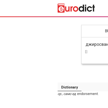
B
[ ]
Dictionary
ср
.,
само ед
. endorsement.