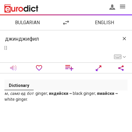
BULGARIAN
ENGLISH
[ ]
Dictionary
м
.,
само
ед
.
бот
. ginger;
индийски ~
black ginger;
ямайски ~
white ginger.