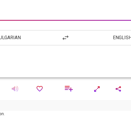
ULGARIAN
ENGLIS
on.