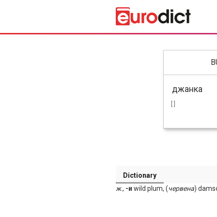
B
[ ]
Dictionary
ж
.,
-и
wild plum, (
червена
) dams