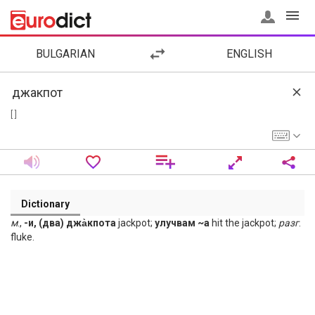
BULGARIAN
ENGLISH
[ ]
Dictionary
м
.,
-и, (два) джа̀кпота
jackpot;
улучвам ~а
hit the jackpot;
разг
.
fluke.