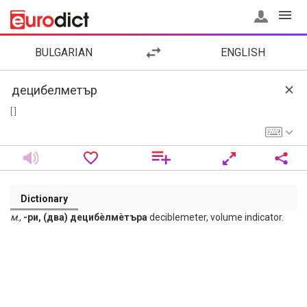
BULGARIAN
ENGLISH
[ ]
Dictionary
м
.,
-ри, (два) децибѐлмѐтъра
deciblemeter, volume indicator.