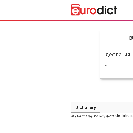
B
[ ]
Dictionary
ж
.,
само
ед
.
икон
.,
фин
. deflation.