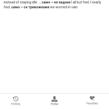
instead of staying idle …;
само ~ не паднах
I all but feel, I nearly
feel;
само ~ се тревожехме
we worried in vain.
0
Favorites
History
Profile