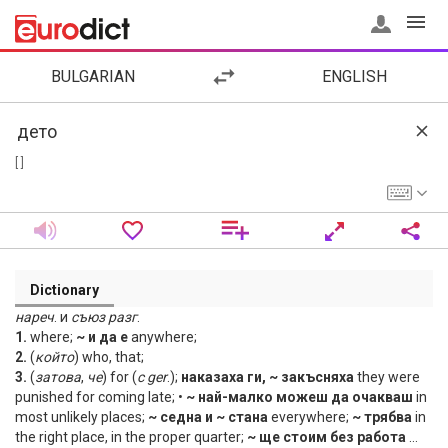
BULGARIAN
ENGLISH
[ ]
Dictionary
нареч
. и
съюз
разг
.
1.
where;
~ и да е
anywhere;
2.
(
който
) who, that;
3.
(
затова
,
че
) for (
с
ger
.);
наказаха ги, ~ закъсняха
they were
punished for coming late; •
~ най-малко можеш да очакваш
in
most unlikely places;
~ седна и ~ стана
everywhere;
~ трябва
in
the right place, in the proper quarter;
~ ще стоим без работа
…