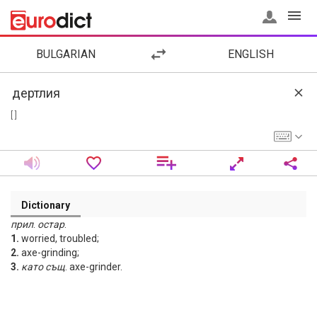
BULGARIAN
ENGLISH
[ ]
Dictionary
прил
.
остар
.
1.
worried, troubled;
2.
axe-grinding;
3.
като същ
. axe-grinder.