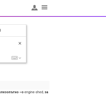
H
лезопътно ~о
engine-shed;
за