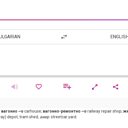
ULGARIAN
ENGLIS
;
вагонно ~о
carhouse;
вагонно-ремонтно ~о
railway repair shop;
же
ay) depot, tram shed,
амер
. streetcar yard.