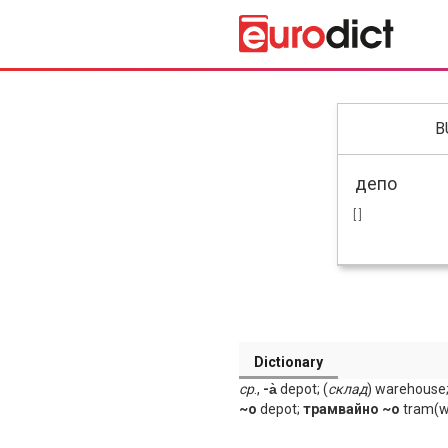
B
[ ]
Dictionary
ср
.,
-а̀
depot; (
склад
) warehouse
~о
depot;
трамвайно ~о
tram(w