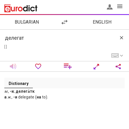
BULGARIAN
ENGLISH
[ ]
Dictionary
м
.,
-и
;
делега̀тк
а
ж
.,
-и
delegate (
на
to).