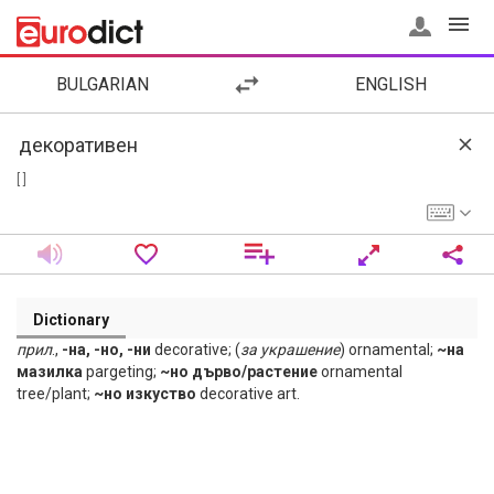
BULGARIAN
ENGLISH
[ ]
Dictionary
прил
.,
-на, -но, -ни
decorative; (
за
украшение
) ornamental;
~на
мазилка
pargeting;
~но дърво/растение
ornamental
tree/plant;
~но изкуство
decorative art.