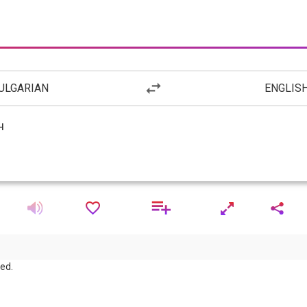
ULGARIAN
ENGLIS
red.