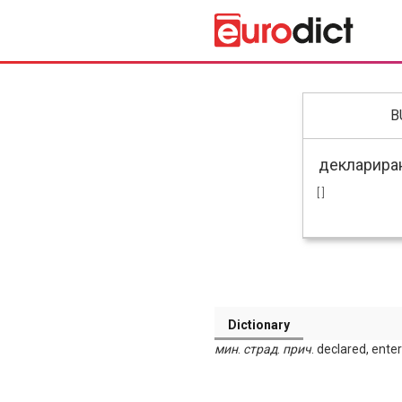
B
[ ]
Dictionary
мин
.
страд
.
прич
. declared, ente