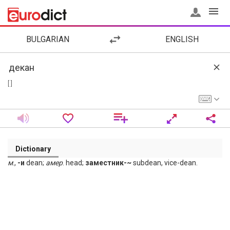
BULGARIAN
ENGLISH
[ ]
Dictionary
м
.,
-и
dean;
амер
. head;
заместник-~
subdean, vice-dean.