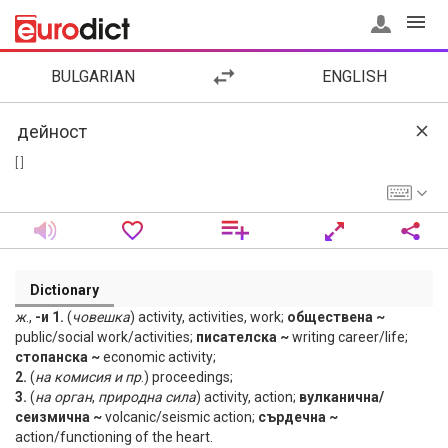
BULGARIAN
ENGLISH
[ ]
Dictionary
ж
.,
-и 1.
(
човешка
) activity, activities, work;
обществена ~
public/social work/activities;
писателска ~
writing career/life;
стопанска ~
economic activity;
2.
(
на
комисия
и
пр
.) proceedings;
3.
(
на
орган
,
природна
сила
) activity, action;
вулканична/
сеизмична ~
volcanic/seismic action;
сърдечна ~
action/functioning of the heart.