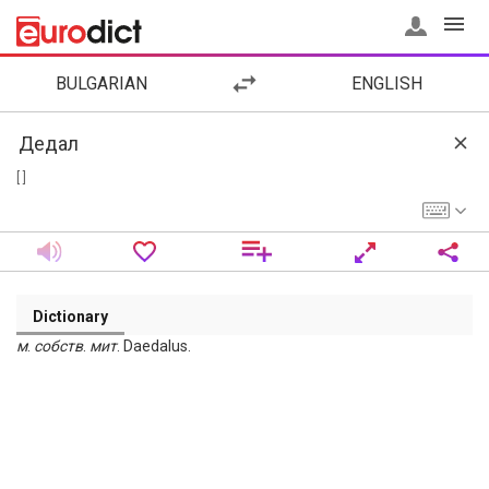
BULGARIAN
ENGLISH
[ ]
Dictionary
м
.
собств
.
мит
. Daedalus.