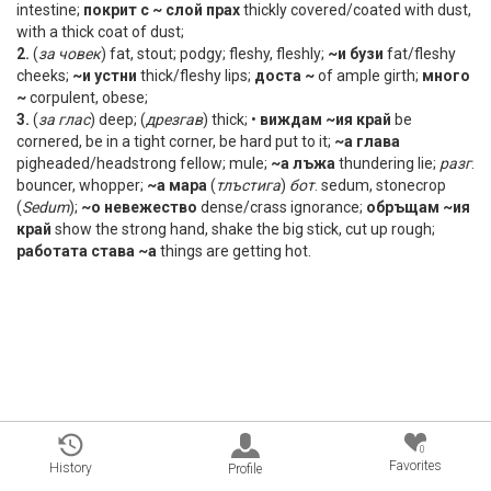
intestine;
покрит с ~ слой прах
thickly covered/coated with dust,
with a thick coat of dust;
2.
(
за
човек
) fat, stout; podgy; fleshy, fleshly;
~и бузи
fat/fleshy
cheeks;
~и устни
thick/fleshy lips;
доста ~
of ample girth;
много
~
corpulent, obese;
3.
(
за
глас
) deep; (
дрезгав
) thick; •
виждам ~ия край
be
cornered, be in a tight corner, be hard put to it;
~а глава
pigheaded/headstrong fellow; mule;
~а лъжа
thundering lie;
разг
.
bouncer, whopper;
~а мара
(
тлъстига
)
бот
. sedum, stonecrop
(
Sedum
);
~о невежество
dense/crass ignorance;
обръщам ~ия
край
show the strong hand, shake the big stick, cut up rough;
работата става ~а
things are getting hot.
0
Favorites
History
Profile