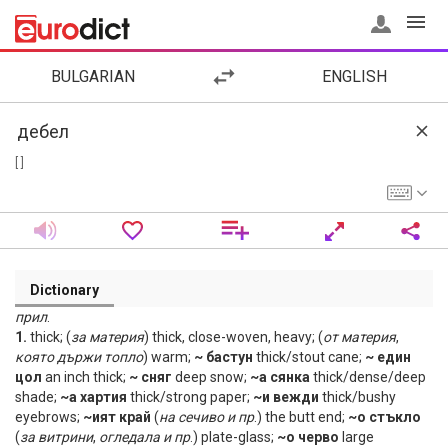
BULGARIAN
ENGLISH
[ ]
Dictionary
прил
.
1.
thick; (
за
материя
) thick, close-woven, heavy; (
от
материя
,
която
държи
топло
) warm;
~ бастун
thick/stout cane;
~ един
цол
an inch thick;
~ сняг
deep snow;
~а сянка
thick/dense/deep
shade;
~а хартия
thick/strong paper;
~и вежди
thick/bushy
eyebrows;
~ият край
(
на
сечиво
и
пр
.) the butt end;
~о стъкло
(
за
витрини
,
огледала
и
пр
.) plate-glass;
~о черво
large