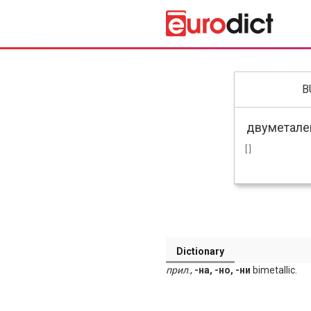
B
[ ]
Dictionary
прил
.,
-на, -но, -ни
bimetallic.