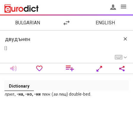
BULGARIAN
ENGLISH
[ ]
Dictionary
прил
.,
-на, -но, -ни
техн
. (
за
пещ
) double-bed.