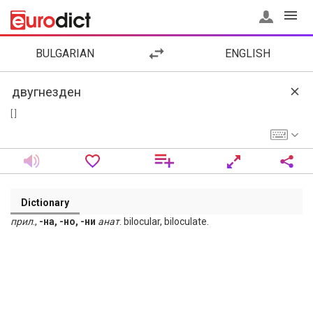
BULGARIAN
ENGLISH
[ ]
Dictionary
прил
.,
-на, -но, -ни
анат
. bilocular, biloculate.