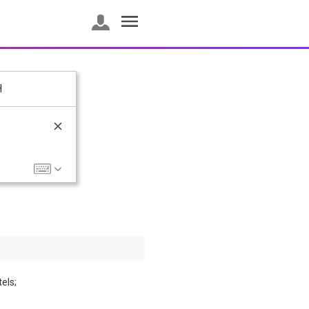
H
els;