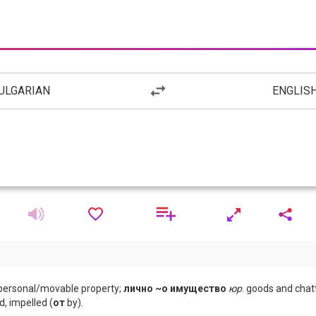
ULGARIAN
ENGLIS
 personal/movable property;
лично ~о имущество
юр
. goods and chatt
, impelled (
от
by).