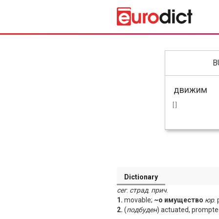
B
[ ]
Dictionary
сег
.
страд
.
прич
.
1.
movable;
~о имущество
юр
.
2.
(
подбуден
) actuated, prompted