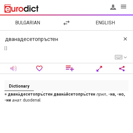
BULGARIAN
ENGLISH
[ ]
Dictionary
= двана̀десетопръ̀стен двана̀йсетопръ̀стен
прил
.,
-на, -но,
-ни
анат
. duodenal.