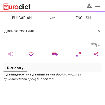
BULGARIAN
ENGLISH
[ ]
Dictionary
= дванадесетѝна дванайсетѝна
бройно
числ
. (
за
приблизителен брой
) duodecimal.