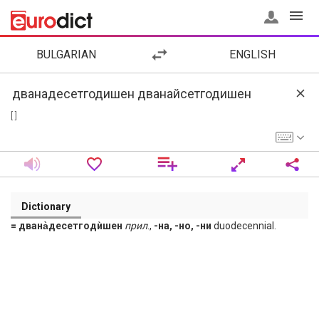
BULGARIAN
ENGLISH
[ ]
Dictionary
= двана̀десетгодѝшен
прил
.,
-на, -но, -ни
duodecennial.